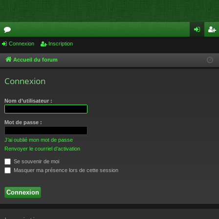
or
Connexion
Inscription
on
ns
u
ne
cri
Accueil du forum
m
xi
pti
Connexion
s
on
on
Nom d’utilisateur :
Mot de passe :
J’ai oublié mon mot de passe
Renvoyer le courriel d’activation
Se souvenir de moi
Masquer ma présence lors de cette session