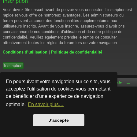
Inscription
Vous devez être inscrit avant de pouvoir vous connecter. L’inscription est
rapide et vous offre de nombreux avantages. Les administrateurs du
forum peuvent accorder des fonctionnalités supplémentaires aux
utilisateurs inscrits. Avant de vous inscrire, assurez-vous d’avoir pris
connaissance de nos conditions d’utilisation et de notre politique de
confidentialité. Veuillez également prendre le temps de consulter
attentivement toutes les règles du forum lors de votre navigation.
Conditions d’utilisation
|
Politique de confidentialité
Inscription
En poursuivant votre navigation sur ce site, vous
Accueil du forum
Nous contacter
acceptez l’utilisation de cookies vous permettant
de bénéficier d’une expérience de navigation
Développé par
phpBB
® Forum Software © phpBB Limited
Style par
Arty
- phpBB 3.3 par MrGaby
optimale.
En savoir plus…
Traduction française officielle
©
Qiaeru
Confidentialité
|
Conditions
J’accepte