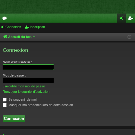
or
Connexion
Inscription
on
ns
u
ne
cri
Accueil du forum
m
xi
pti
Connexion
s
on
on
Nom d’utilisateur :
Mot de passe :
J’ai oublié mon mot de passe
Renvoyer le courriel d’activation
Se souvenir de moi
Masquer ma présence lors de cette session