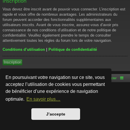
Inscription
Vous devez être inscrit avant de pouvoir vous connecter. L’inscription est
rapide et vous offre de nombreux avantages. Les administrateurs du
forum peuvent accorder des fonctionnalités supplémentaires aux
utilisateurs inscrits. Avant de vous inscrire, assurez-vous d’avoir pris
connaissance de nos conditions d’utilisation et de notre politique de
confidentialité. Veuillez également prendre le temps de consulter
attentivement toutes les règles du forum lors de votre navigation.
Conditions d’utilisation
|
Politique de confidentialité
Inscription
En poursuivant votre navigation sur ce site, vous
Accueil du forum
Nous contacter
acceptez l’utilisation de cookies vous permettant
de bénéficier d’une expérience de navigation
Développé par
phpBB
® Forum Software © phpBB Limited
Style par
Arty
- phpBB 3.3 par MrGaby
optimale.
En savoir plus…
Traduction française officielle
©
Qiaeru
Confidentialité
|
Conditions
J’accepte