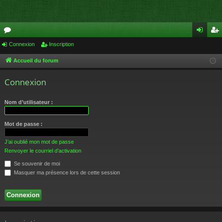
or
Connexion
Inscription
on
ns
u
ne
cri
Accueil du forum
m
xi
pti
Connexion
s
on
on
Nom d’utilisateur :
Mot de passe :
J’ai oublié mon mot de passe
Renvoyer le courriel d’activation
Se souvenir de moi
Masquer ma présence lors de cette session