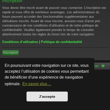
Inscription
Vous devez être inscrit avant de pouvoir vous connecter. L’inscription est
rapide et vous offre de nombreux avantages. Les administrateurs du
forum peuvent accorder des fonctionnalités supplémentaires aux
utilisateurs inscrits. Avant de vous inscrire, assurez-vous d’avoir pris
connaissance de nos conditions d’utilisation et de notre politique de
confidentialité. Veuillez également prendre le temps de consulter
attentivement toutes les règles du forum lors de votre navigation.
Conditions d’utilisation
|
Politique de confidentialité
Inscription
En poursuivant votre navigation sur ce site, vous
Accueil du forum
Nous contacter
acceptez l’utilisation de cookies vous permettant
de bénéficier d’une expérience de navigation
Développé par
phpBB
® Forum Software © phpBB Limited
Style par
Arty
- phpBB 3.3 par MrGaby
optimale.
En savoir plus…
Traduction française officielle
©
Qiaeru
Confidentialité
|
Conditions
J’accepte