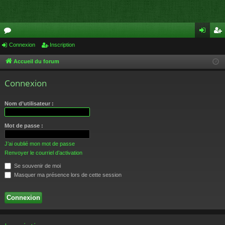
or
Connexion
Inscription
on
ns
u
ne
cri
Accueil du forum
m
xi
pti
Connexion
s
on
on
Nom d’utilisateur :
Mot de passe :
J’ai oublié mon mot de passe
Renvoyer le courriel d’activation
Se souvenir de moi
Masquer ma présence lors de cette session