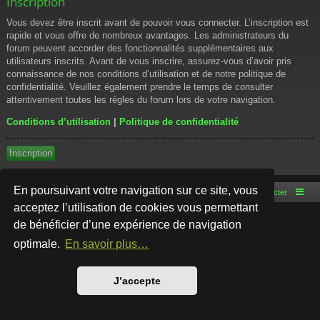
Inscription
Vous devez être inscrit avant de pouvoir vous connecter. L’inscription est
rapide et vous offre de nombreux avantages. Les administrateurs du
forum peuvent accorder des fonctionnalités supplémentaires aux
utilisateurs inscrits. Avant de vous inscrire, assurez-vous d’avoir pris
connaissance de nos conditions d’utilisation et de notre politique de
confidentialité. Veuillez également prendre le temps de consulter
attentivement toutes les règles du forum lors de votre navigation.
Conditions d’utilisation
|
Politique de confidentialité
Inscription
En poursuivant votre navigation sur ce site, vous
Accueil du forum
Nous contacter
acceptez l’utilisation de cookies vous permettant
de bénéficier d’une expérience de navigation
Développé par
phpBB
® Forum Software © phpBB Limited
Style par
Arty
- phpBB 3.3 par MrGaby
optimale.
En savoir plus…
Traduction française officielle
©
Qiaeru
Confidentialité
|
Conditions
J’accepte