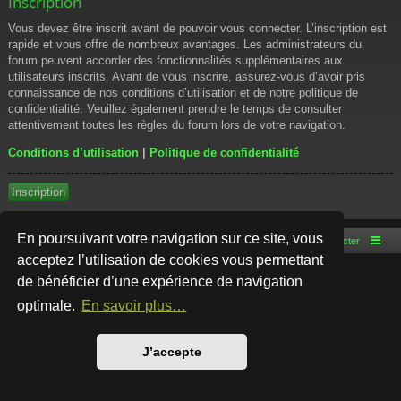
Inscription
Vous devez être inscrit avant de pouvoir vous connecter. L’inscription est
rapide et vous offre de nombreux avantages. Les administrateurs du
forum peuvent accorder des fonctionnalités supplémentaires aux
utilisateurs inscrits. Avant de vous inscrire, assurez-vous d’avoir pris
connaissance de nos conditions d’utilisation et de notre politique de
confidentialité. Veuillez également prendre le temps de consulter
attentivement toutes les règles du forum lors de votre navigation.
Conditions d’utilisation
|
Politique de confidentialité
Inscription
En poursuivant votre navigation sur ce site, vous
Accueil du forum
Nous contacter
acceptez l’utilisation de cookies vous permettant
de bénéficier d’une expérience de navigation
Développé par
phpBB
® Forum Software © phpBB Limited
Style par
Arty
- phpBB 3.3 par MrGaby
optimale.
En savoir plus…
Traduction française officielle
©
Qiaeru
Confidentialité
|
Conditions
J’accepte