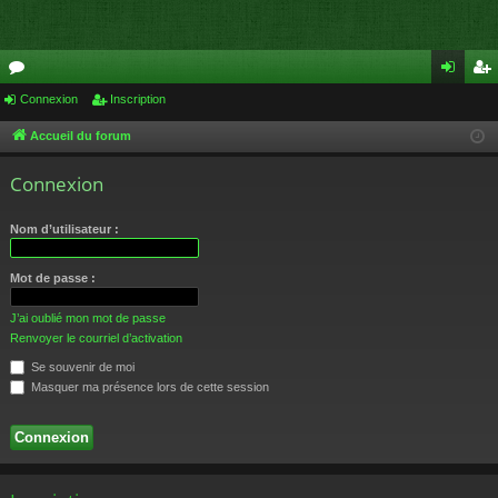
or
Connexion
Inscription
on
ns
u
ne
cri
Accueil du forum
m
xi
pti
Connexion
s
on
on
Nom d’utilisateur :
Mot de passe :
J’ai oublié mon mot de passe
Renvoyer le courriel d’activation
Se souvenir de moi
Masquer ma présence lors de cette session