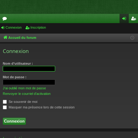
or
Connexion
Inscription
on
ns
u
ne
cri
Accueil du forum
m
xi
pti
Connexion
s
on
on
Nom d’utilisateur :
Mot de passe :
J’ai oublié mon mot de passe
Renvoyer le courriel d’activation
Se souvenir de moi
Masquer ma présence lors de cette session