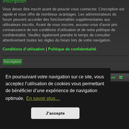
Inscription
Vous devez être inscrit avant de pouvoir vous connecter. L’inscription est
rapide et vous offre de nombreux avantages. Les administrateurs du
forum peuvent accorder des fonctionnalités supplémentaires aux
utilisateurs inscrits. Avant de vous inscrire, assurez-vous d’avoir pris
connaissance de nos conditions d’utilisation et de notre politique de
confidentialité. Veuillez également prendre le temps de consulter
attentivement toutes les règles du forum lors de votre navigation.
Conditions d’utilisation
|
Politique de confidentialité
Inscription
En poursuivant votre navigation sur ce site, vous
Accueil du forum
Nous contacter
acceptez l’utilisation de cookies vous permettant
de bénéficier d’une expérience de navigation
Développé par
phpBB
® Forum Software © phpBB Limited
Style par
Arty
- phpBB 3.3 par MrGaby
optimale.
En savoir plus…
Traduction française officielle
©
Qiaeru
Confidentialité
|
Conditions
J’accepte