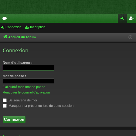
or
Connexion
Inscription
on
ns
u
ne
cri
Accueil du forum
m
xi
pti
Connexion
s
on
on
Nom d’utilisateur :
Mot de passe :
J’ai oublié mon mot de passe
Renvoyer le courriel d’activation
Se souvenir de moi
Masquer ma présence lors de cette session