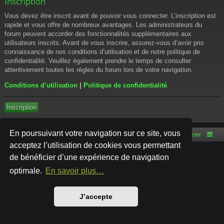
Inscription
Vous devez être inscrit avant de pouvoir vous connecter. L’inscription est
rapide et vous offre de nombreux avantages. Les administrateurs du
forum peuvent accorder des fonctionnalités supplémentaires aux
utilisateurs inscrits. Avant de vous inscrire, assurez-vous d’avoir pris
connaissance de nos conditions d’utilisation et de notre politique de
confidentialité. Veuillez également prendre le temps de consulter
attentivement toutes les règles du forum lors de votre navigation.
Conditions d’utilisation
|
Politique de confidentialité
Inscription
En poursuivant votre navigation sur ce site, vous
Accueil du forum
Nous contacter
acceptez l’utilisation de cookies vous permettant
de bénéficier d’une expérience de navigation
Développé par
phpBB
® Forum Software © phpBB Limited
Style par
Arty
- phpBB 3.3 par MrGaby
optimale.
En savoir plus…
Traduction française officielle
©
Qiaeru
Confidentialité
|
Conditions
J’accepte