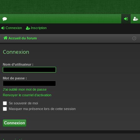
or
Connexion
Inscription
on
ns
u
ne
cri
Accueil du forum
m
xi
pti
Connexion
s
on
on
Nom d’utilisateur :
Mot de passe :
J’ai oublié mon mot de passe
Renvoyer le courriel d’activation
Se souvenir de moi
Masquer ma présence lors de cette session