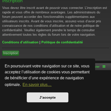
Inscription
Vous devez être inscrit avant de pouvoir vous connecter. L’inscription est
rapide et vous offre de nombreux avantages. Les administrateurs du
forum peuvent accorder des fonctionnalités supplémentaires aux
utilisateurs inscrits. Avant de vous inscrire, assurez-vous d’avoir pris
connaissance de nos conditions d’utilisation et de notre politique de
confidentialité. Veuillez également prendre le temps de consulter
attentivement toutes les règles du forum lors de votre navigation.
Conditions d’utilisation
|
Politique de confidentialité
Inscription
En poursuivant votre navigation sur ce site, vous
Accueil du forum
Nous contacter
acceptez l’utilisation de cookies vous permettant
de bénéficier d’une expérience de navigation
Développé par
phpBB
® Forum Software © phpBB Limited
Style par
Arty
- phpBB 3.3 par MrGaby
optimale.
En savoir plus…
Traduction française officielle
©
Qiaeru
Confidentialité
|
Conditions
J’accepte