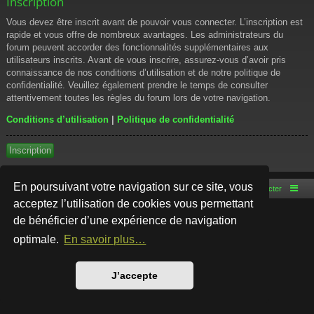
Inscription
Vous devez être inscrit avant de pouvoir vous connecter. L’inscription est
rapide et vous offre de nombreux avantages. Les administrateurs du
forum peuvent accorder des fonctionnalités supplémentaires aux
utilisateurs inscrits. Avant de vous inscrire, assurez-vous d’avoir pris
connaissance de nos conditions d’utilisation et de notre politique de
confidentialité. Veuillez également prendre le temps de consulter
attentivement toutes les règles du forum lors de votre navigation.
Conditions d’utilisation
|
Politique de confidentialité
Inscription
En poursuivant votre navigation sur ce site, vous
Accueil du forum
Nous contacter
acceptez l’utilisation de cookies vous permettant
de bénéficier d’une expérience de navigation
Développé par
phpBB
® Forum Software © phpBB Limited
Style par
Arty
- phpBB 3.3 par MrGaby
optimale.
En savoir plus…
Traduction française officielle
©
Qiaeru
Confidentialité
|
Conditions
J’accepte