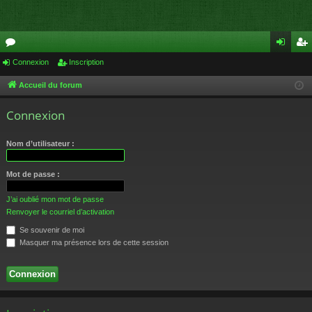
or
Connexion
Inscription
on
ns
u
ne
cri
Accueil du forum
m
xi
pti
Connexion
s
on
on
Nom d’utilisateur :
Mot de passe :
J’ai oublié mon mot de passe
Renvoyer le courriel d’activation
Se souvenir de moi
Masquer ma présence lors de cette session