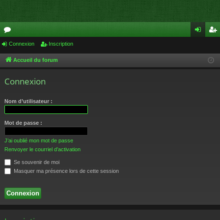
or
Connexion
Inscription
on
ns
u
ne
cri
Accueil du forum
m
xi
pti
Connexion
s
on
on
Nom d’utilisateur :
Mot de passe :
J’ai oublié mon mot de passe
Renvoyer le courriel d’activation
Se souvenir de moi
Masquer ma présence lors de cette session