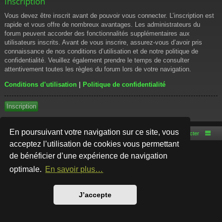
Inscription
Vous devez être inscrit avant de pouvoir vous connecter. L’inscription est
rapide et vous offre de nombreux avantages. Les administrateurs du
forum peuvent accorder des fonctionnalités supplémentaires aux
utilisateurs inscrits. Avant de vous inscrire, assurez-vous d’avoir pris
connaissance de nos conditions d’utilisation et de notre politique de
confidentialité. Veuillez également prendre le temps de consulter
attentivement toutes les règles du forum lors de votre navigation.
Conditions d’utilisation
|
Politique de confidentialité
Inscription
En poursuivant votre navigation sur ce site, vous
Accueil du forum
Nous contacter
acceptez l’utilisation de cookies vous permettant
de bénéficier d’une expérience de navigation
Développé par
phpBB
® Forum Software © phpBB Limited
Style par
Arty
- phpBB 3.3 par MrGaby
optimale.
En savoir plus…
Traduction française officielle
©
Qiaeru
Confidentialité
|
Conditions
J’accepte