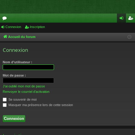
or
Connexion
Inscription
on
ns
u
ne
cri
Accueil du forum
m
xi
pti
Connexion
s
on
on
Nom d’utilisateur :
Mot de passe :
J’ai oublié mon mot de passe
Renvoyer le courriel d’activation
Se souvenir de moi
Masquer ma présence lors de cette session