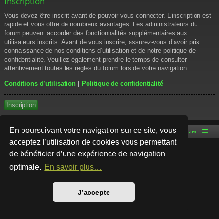
Inscription
Vous devez être inscrit avant de pouvoir vous connecter. L’inscription est
rapide et vous offre de nombreux avantages. Les administrateurs du
forum peuvent accorder des fonctionnalités supplémentaires aux
utilisateurs inscrits. Avant de vous inscrire, assurez-vous d’avoir pris
connaissance de nos conditions d’utilisation et de notre politique de
confidentialité. Veuillez également prendre le temps de consulter
attentivement toutes les règles du forum lors de votre navigation.
Conditions d’utilisation
|
Politique de confidentialité
Inscription
En poursuivant votre navigation sur ce site, vous
Accueil du forum
Nous contacter
acceptez l’utilisation de cookies vous permettant
de bénéficier d’une expérience de navigation
Développé par
phpBB
® Forum Software © phpBB Limited
Style par
Arty
- phpBB 3.3 par MrGaby
optimale.
En savoir plus…
Traduction française officielle
©
Qiaeru
Confidentialité
|
Conditions
J’accepte