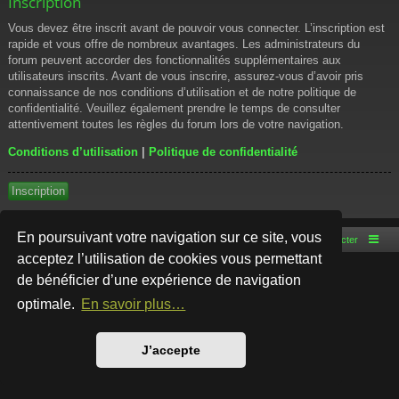
Inscription
Vous devez être inscrit avant de pouvoir vous connecter. L’inscription est
rapide et vous offre de nombreux avantages. Les administrateurs du
forum peuvent accorder des fonctionnalités supplémentaires aux
utilisateurs inscrits. Avant de vous inscrire, assurez-vous d’avoir pris
connaissance de nos conditions d’utilisation et de notre politique de
confidentialité. Veuillez également prendre le temps de consulter
attentivement toutes les règles du forum lors de votre navigation.
Conditions d’utilisation
|
Politique de confidentialité
Inscription
En poursuivant votre navigation sur ce site, vous
Accueil du forum
Nous contacter
acceptez l’utilisation de cookies vous permettant
de bénéficier d’une expérience de navigation
Développé par
phpBB
® Forum Software © phpBB Limited
Style par
Arty
- phpBB 3.3 par MrGaby
optimale.
En savoir plus…
Traduction française officielle
©
Qiaeru
Confidentialité
|
Conditions
J’accepte