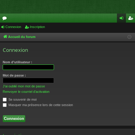
or
Connexion
Inscription
on
ns
u
ne
cri
Accueil du forum
m
xi
pti
Connexion
s
on
on
Nom d’utilisateur :
Mot de passe :
J’ai oublié mon mot de passe
Renvoyer le courriel d’activation
Se souvenir de moi
Masquer ma présence lors de cette session