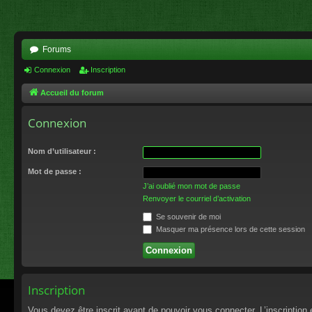
Forums
Connexion
Inscription
Accueil du forum
Connexion
Nom d’utilisateur :
Mot de passe :
J’ai oublié mon mot de passe
Renvoyer le courriel d’activation
Se souvenir de moi
Masquer ma présence lors de cette session
Inscription
Vous devez être inscrit avant de pouvoir vous connecter. L’inscriptio