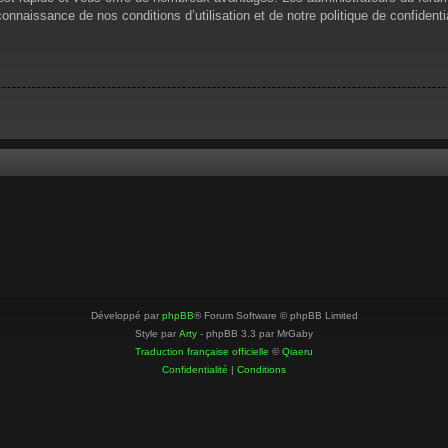
 connaissance de nos conditions d’utilisation et de notre politique de confiden
Développé par
phpBB
® Forum Software © phpBB Limited
Style par
Arty
- phpBB 3.3 par MrGaby
Traduction française officielle
©
Qiaeru
Confidentialité
|
Conditions