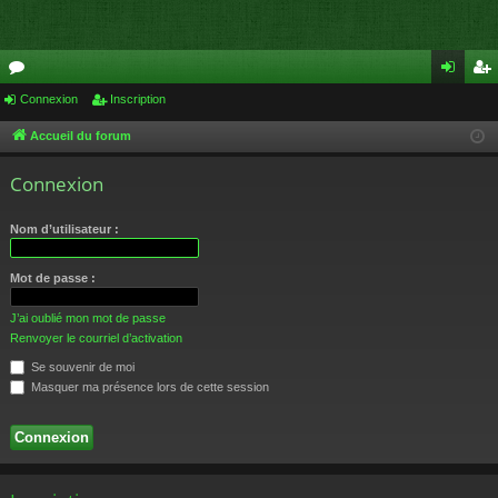
or
Connexion
Inscription
on
ns
u
ne
cri
Accueil du forum
m
xi
pti
Connexion
s
on
on
Nom d’utilisateur :
Mot de passe :
J’ai oublié mon mot de passe
Renvoyer le courriel d’activation
Se souvenir de moi
Masquer ma présence lors de cette session