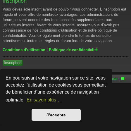
Inscription
Vous devez être inscrit avant de pouvoir vous connecter. L’inscription est
rapide et vous offre de nombreux avantages. Les administrateurs du
forum peuvent accorder des fonctionnalités supplémentaires aux
utilisateurs inscrits. Avant de vous inscrire, assurez-vous d’avoir pris
connaissance de nos conditions d’utilisation et de notre politique de
confidentialité. Veuillez également prendre le temps de consulter
attentivement toutes les règles du forum lors de votre navigation.
Conditions d’utilisation
|
Politique de confidentialité
Inscription
En poursuivant votre navigation sur ce site, vous
Accueil du forum
Nous contacter
acceptez l’utilisation de cookies vous permettant
de bénéficier d’une expérience de navigation
Développé par
phpBB
® Forum Software © phpBB Limited
Style par
Arty
- phpBB 3.3 par MrGaby
optimale.
En savoir plus…
Traduction française officielle
©
Qiaeru
Confidentialité
|
Conditions
J’accepte