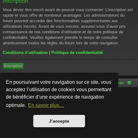
Inscription
Vous devez être inscrit avant de pouvoir vous connecter. L’inscription est
rapide et vous offre de nombreux avantages. Les administrateurs du
forum peuvent accorder des fonctionnalités supplémentaires aux
utilisateurs inscrits. Avant de vous inscrire, assurez-vous d’avoir pris
connaissance de nos conditions d’utilisation et de notre politique de
confidentialité. Veuillez également prendre le temps de consulter
attentivement toutes les règles du forum lors de votre navigation.
Conditions d’utilisation
|
Politique de confidentialité
Inscription
En poursuivant votre navigation sur ce site, vous
Accueil du forum
Nous contacter
acceptez l’utilisation de cookies vous permettant
de bénéficier d’une expérience de navigation
Développé par
phpBB
® Forum Software © phpBB Limited
Style par
Arty
- phpBB 3.3 par MrGaby
optimale.
En savoir plus…
Traduction française officielle
©
Qiaeru
Confidentialité
|
Conditions
J’accepte