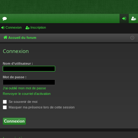
or
Connexion
Inscription
on
ns
u
ne
cri
Accueil du forum
m
xi
pti
Connexion
s
on
on
Nom d’utilisateur :
Mot de passe :
J’ai oublié mon mot de passe
Renvoyer le courriel d’activation
Se souvenir de moi
Masquer ma présence lors de cette session