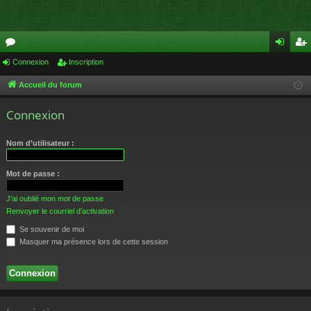
or
Connexion
Inscription
on
ns
u
ne
cri
Accueil du forum
m
xi
pti
Connexion
s
on
on
Nom d’utilisateur :
Mot de passe :
J’ai oublié mon mot de passe
Renvoyer le courriel d’activation
Se souvenir de moi
Masquer ma présence lors de cette session