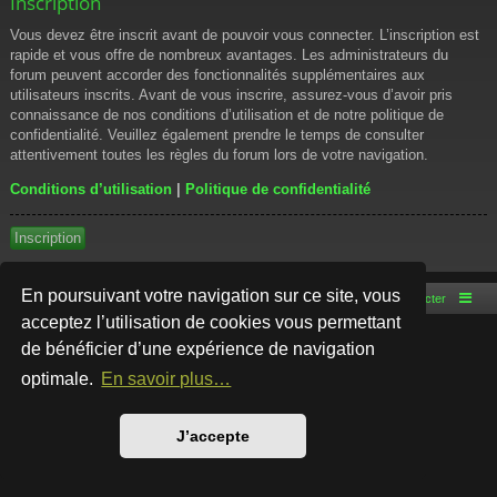
Inscription
Vous devez être inscrit avant de pouvoir vous connecter. L’inscription est
rapide et vous offre de nombreux avantages. Les administrateurs du
forum peuvent accorder des fonctionnalités supplémentaires aux
utilisateurs inscrits. Avant de vous inscrire, assurez-vous d’avoir pris
connaissance de nos conditions d’utilisation et de notre politique de
confidentialité. Veuillez également prendre le temps de consulter
attentivement toutes les règles du forum lors de votre navigation.
Conditions d’utilisation
|
Politique de confidentialité
Inscription
En poursuivant votre navigation sur ce site, vous
Accueil du forum
Nous contacter
acceptez l’utilisation de cookies vous permettant
de bénéficier d’une expérience de navigation
Développé par
phpBB
® Forum Software © phpBB Limited
Style par
Arty
- phpBB 3.3 par MrGaby
optimale.
En savoir plus…
Traduction française officielle
©
Qiaeru
Confidentialité
|
Conditions
J’accepte