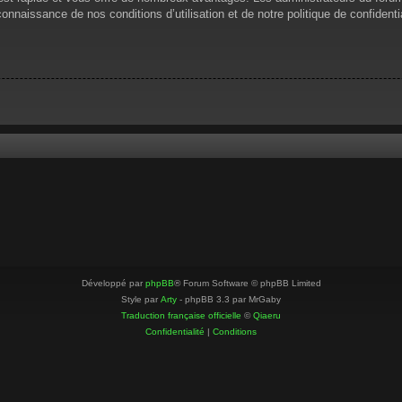
 connaissance de nos conditions d’utilisation et de notre politique de confiden
Développé par
phpBB
® Forum Software © phpBB Limited
Style par
Arty
- phpBB 3.3 par MrGaby
Traduction française officielle
©
Qiaeru
Confidentialité
|
Conditions