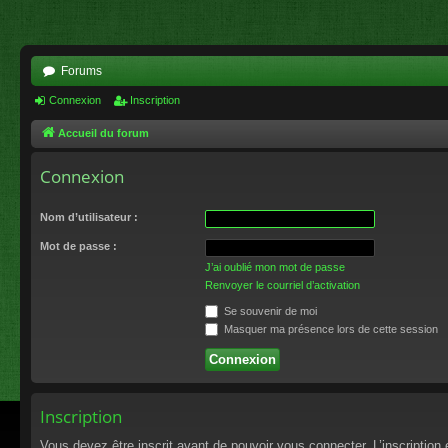
Forums
Connexion
Inscription
Accueil du forum
Connexion
Nom d’utilisateur :
Mot de passe :
J’ai oublié mon mot de passe
Renvoyer le courriel d’activation
Se souvenir de moi
Masquer ma présence lors de cette session
Inscription
Vous devez être inscrit avant de pouvoir vous connecter. L’inscriptio