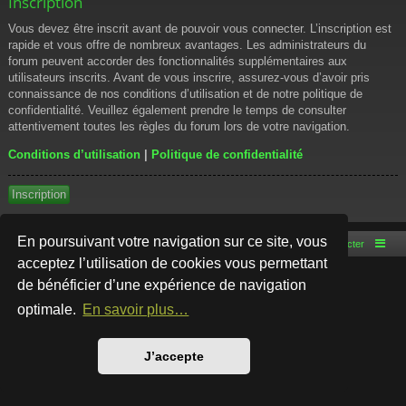
Inscription
Vous devez être inscrit avant de pouvoir vous connecter. L’inscription est
rapide et vous offre de nombreux avantages. Les administrateurs du
forum peuvent accorder des fonctionnalités supplémentaires aux
utilisateurs inscrits. Avant de vous inscrire, assurez-vous d’avoir pris
connaissance de nos conditions d’utilisation et de notre politique de
confidentialité. Veuillez également prendre le temps de consulter
attentivement toutes les règles du forum lors de votre navigation.
Conditions d’utilisation
|
Politique de confidentialité
Inscription
En poursuivant votre navigation sur ce site, vous
Accueil du forum
Nous contacter
acceptez l’utilisation de cookies vous permettant
de bénéficier d’une expérience de navigation
Développé par
phpBB
® Forum Software © phpBB Limited
Style par
Arty
- phpBB 3.3 par MrGaby
optimale.
En savoir plus…
Traduction française officielle
©
Qiaeru
Confidentialité
|
Conditions
J’accepte