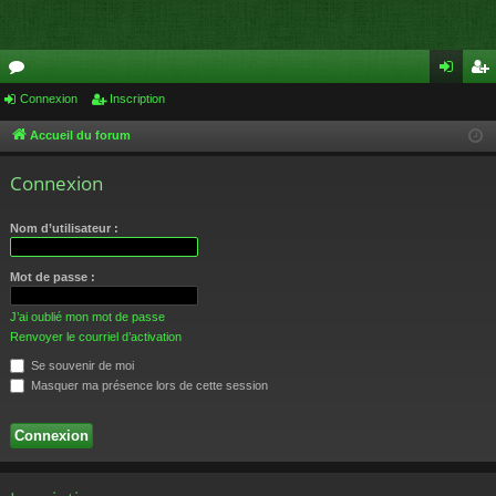
or
Connexion
Inscription
on
ns
u
ne
cri
Accueil du forum
m
xi
pti
Connexion
s
on
on
Nom d’utilisateur :
Mot de passe :
J’ai oublié mon mot de passe
Renvoyer le courriel d’activation
Se souvenir de moi
Masquer ma présence lors de cette session