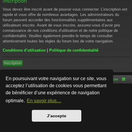
Inscription
Vous devez être inscrit avant de pouvoir vous connecter. L’inscription est
rapide et vous offre de nombreux avantages. Les administrateurs du
forum peuvent accorder des fonctionnalités supplémentaires aux
utilisateurs inscrits. Avant de vous inscrire, assurez-vous d’avoir pris
connaissance de nos conditions d’utilisation et de notre politique de
confidentialité. Veuillez également prendre le temps de consulter
attentivement toutes les règles du forum lors de votre navigation.
Conditions d’utilisation
|
Politique de confidentialité
Inscription
En poursuivant votre navigation sur ce site, vous
Accueil du forum
Nous contacter
acceptez l’utilisation de cookies vous permettant
de bénéficier d’une expérience de navigation
Développé par
phpBB
® Forum Software © phpBB Limited
Style par
Arty
- phpBB 3.3 par MrGaby
optimale.
En savoir plus…
Traduction française officielle
©
Qiaeru
Confidentialité
|
Conditions
J’accepte