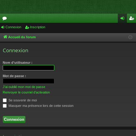
or
Connexion
Inscription
on
ns
u
ne
cri
Accueil du forum
m
xi
pti
Connexion
s
on
on
Nom d’utilisateur :
Mot de passe :
J’ai oublié mon mot de passe
Renvoyer le courriel d’activation
Se souvenir de moi
Masquer ma présence lors de cette session