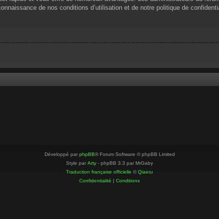
 connaissance de nos conditions d’utilisation et de notre politique de confiden
Développé par
phpBB
® Forum Software © phpBB Limited
Style par
Arty
- phpBB 3.3 par MrGaby
Traduction française officielle
©
Qiaeru
Confidentialité
|
Conditions