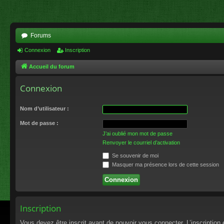
Forums
Connexion
Inscription
Accueil du forum
Connexion
Nom d’utilisateur :
Mot de passe :
J’ai oublié mon mot de passe
Renvoyer le courriel d’activation
Se souvenir de moi
Masquer ma présence lors de cette session
Inscription
Vous devez être inscrit avant de pouvoir vous connecter. L’inscriptio