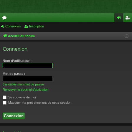
or
Connexion
Inscription
on
ns
u
ne
cri
Accueil du forum
m
xi
pti
Connexion
s
on
on
Nom d’utilisateur :
Mot de passe :
J’ai oublié mon mot de passe
Renvoyer le courriel d’activation
Se souvenir de moi
Masquer ma présence lors de cette session