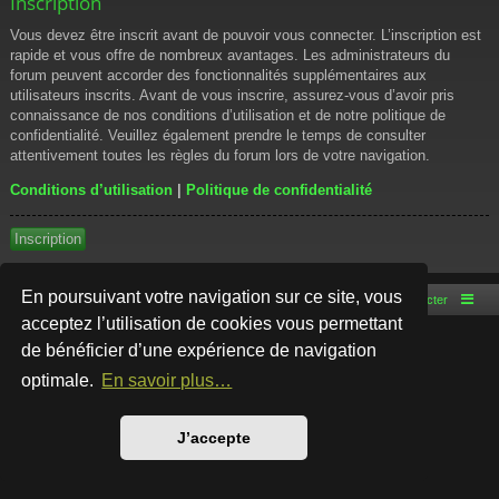
Inscription
Vous devez être inscrit avant de pouvoir vous connecter. L’inscription est
rapide et vous offre de nombreux avantages. Les administrateurs du
forum peuvent accorder des fonctionnalités supplémentaires aux
utilisateurs inscrits. Avant de vous inscrire, assurez-vous d’avoir pris
connaissance de nos conditions d’utilisation et de notre politique de
confidentialité. Veuillez également prendre le temps de consulter
attentivement toutes les règles du forum lors de votre navigation.
Conditions d’utilisation
|
Politique de confidentialité
Inscription
En poursuivant votre navigation sur ce site, vous
Accueil du forum
Nous contacter
acceptez l’utilisation de cookies vous permettant
de bénéficier d’une expérience de navigation
Développé par
phpBB
® Forum Software © phpBB Limited
Style par
Arty
- phpBB 3.3 par MrGaby
optimale.
En savoir plus…
Traduction française officielle
©
Qiaeru
Confidentialité
|
Conditions
J’accepte