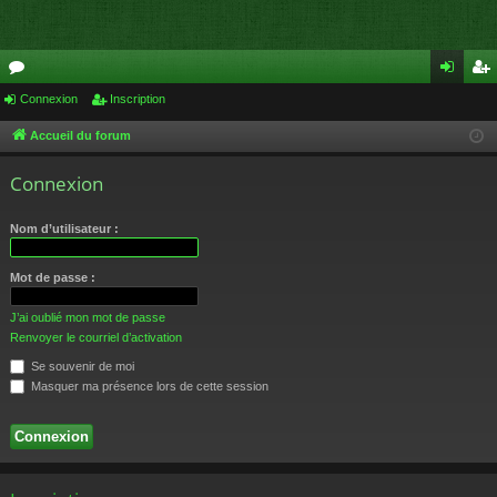
or
Connexion
Inscription
on
ns
u
ne
cri
Accueil du forum
m
xi
pti
Connexion
s
on
on
Nom d’utilisateur :
Mot de passe :
J’ai oublié mon mot de passe
Renvoyer le courriel d’activation
Se souvenir de moi
Masquer ma présence lors de cette session