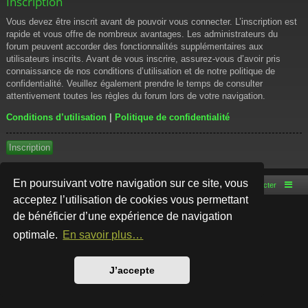
Inscription
Vous devez être inscrit avant de pouvoir vous connecter. L’inscription est
rapide et vous offre de nombreux avantages. Les administrateurs du
forum peuvent accorder des fonctionnalités supplémentaires aux
utilisateurs inscrits. Avant de vous inscrire, assurez-vous d’avoir pris
connaissance de nos conditions d’utilisation et de notre politique de
confidentialité. Veuillez également prendre le temps de consulter
attentivement toutes les règles du forum lors de votre navigation.
Conditions d’utilisation
|
Politique de confidentialité
Inscription
En poursuivant votre navigation sur ce site, vous
Accueil du forum
Nous contacter
acceptez l’utilisation de cookies vous permettant
de bénéficier d’une expérience de navigation
Développé par
phpBB
® Forum Software © phpBB Limited
Style par
Arty
- phpBB 3.3 par MrGaby
optimale.
En savoir plus…
Traduction française officielle
©
Qiaeru
Confidentialité
|
Conditions
J’accepte