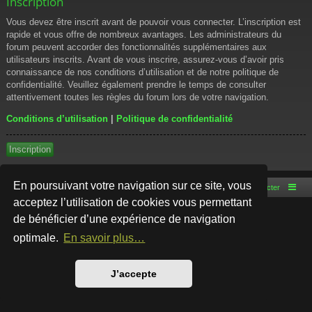
Inscription
Vous devez être inscrit avant de pouvoir vous connecter. L’inscription est
rapide et vous offre de nombreux avantages. Les administrateurs du
forum peuvent accorder des fonctionnalités supplémentaires aux
utilisateurs inscrits. Avant de vous inscrire, assurez-vous d’avoir pris
connaissance de nos conditions d’utilisation et de notre politique de
confidentialité. Veuillez également prendre le temps de consulter
attentivement toutes les règles du forum lors de votre navigation.
Conditions d’utilisation
|
Politique de confidentialité
Inscription
En poursuivant votre navigation sur ce site, vous
Accueil du forum
Nous contacter
acceptez l’utilisation de cookies vous permettant
de bénéficier d’une expérience de navigation
Développé par
phpBB
® Forum Software © phpBB Limited
Style par
Arty
- phpBB 3.3 par MrGaby
optimale.
En savoir plus…
Traduction française officielle
©
Qiaeru
Confidentialité
|
Conditions
J’accepte