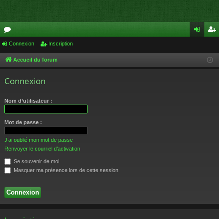
or
Connexion
Inscription
on
ns
u
ne
cri
Accueil du forum
m
xi
pti
Connexion
s
on
on
Nom d’utilisateur :
Mot de passe :
J’ai oublié mon mot de passe
Renvoyer le courriel d’activation
Se souvenir de moi
Masquer ma présence lors de cette session