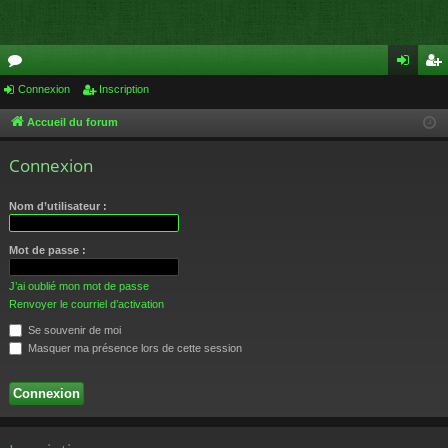
or
Connexion
Inscription
on
ns
u
ne
cri
Accueil du forum
m
xi
pti
Connexion
s
on
on
Nom d’utilisateur :
Mot de passe :
J’ai oublié mon mot de passe
Renvoyer le courriel d’activation
Se souvenir de moi
Masquer ma présence lors de cette session