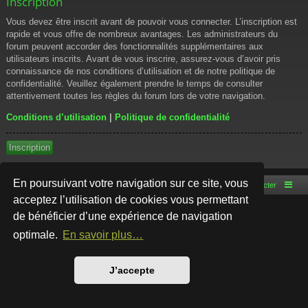
Inscription
Vous devez être inscrit avant de pouvoir vous connecter. L’inscription est
rapide et vous offre de nombreux avantages. Les administrateurs du
forum peuvent accorder des fonctionnalités supplémentaires aux
utilisateurs inscrits. Avant de vous inscrire, assurez-vous d’avoir pris
connaissance de nos conditions d’utilisation et de notre politique de
confidentialité. Veuillez également prendre le temps de consulter
attentivement toutes les règles du forum lors de votre navigation.
Conditions d’utilisation
|
Politique de confidentialité
Inscription
En poursuivant votre navigation sur ce site, vous
Accueil du forum
Nous contacter
acceptez l’utilisation de cookies vous permettant
de bénéficier d’une expérience de navigation
Développé par
phpBB
® Forum Software © phpBB Limited
Style par
Arty
- phpBB 3.3 par MrGaby
optimale.
En savoir plus…
Traduction française officielle
©
Qiaeru
Confidentialité
|
Conditions
J’accepte