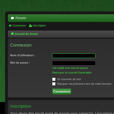
Forums
Connexion
Inscription
Accueil du forum
Connexion
Nom d’utilisateur :
Mot de passe :
J’ai oublié mon mot de passe
Renvoyer le courriel d’activation
Se souvenir de moi
Masquer ma présence lors de cette session
Inscription
Vous devez être inscrit avant de pouvoir vous connecter. L’inscriptio