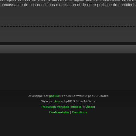
 connaissance de nos conditions d’utilisation et de notre politique de confiden
Développé par
phpBB
® Forum Software © phpBB Limited
Style par
Arty
- phpBB 3.3 par MrGaby
Traduction française officielle
©
Qiaeru
Confidentialité
|
Conditions