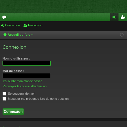
or
Connexion
Inscription
on
ns
u
ne
cri
Accueil du forum
m
xi
pti
Connexion
s
on
on
Nom d’utilisateur :
Mot de passe :
J’ai oublié mon mot de passe
Renvoyer le courriel d’activation
Se souvenir de moi
Masquer ma présence lors de cette session