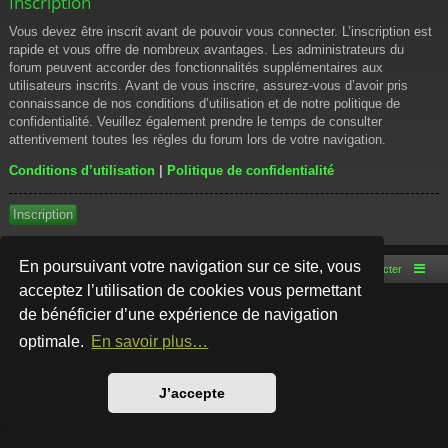
Inscription
Vous devez être inscrit avant de pouvoir vous connecter. L’inscription est
rapide et vous offre de nombreux avantages. Les administrateurs du
forum peuvent accorder des fonctionnalités supplémentaires aux
utilisateurs inscrits. Avant de vous inscrire, assurez-vous d’avoir pris
connaissance de nos conditions d’utilisation et de notre politique de
confidentialité. Veuillez également prendre le temps de consulter
attentivement toutes les règles du forum lors de votre navigation.
Conditions d’utilisation
|
Politique de confidentialité
Inscription
En poursuivant votre navigation sur ce site, vous
Accueil du forum
Nous contacter
acceptez l’utilisation de cookies vous permettant
de bénéficier d’une expérience de navigation
Développé par
phpBB
® Forum Software © phpBB Limited
Style par
Arty
- phpBB 3.3 par MrGaby
optimale.
En savoir plus…
Traduction française officielle
©
Qiaeru
Confidentialité
|
Conditions
J’accepte