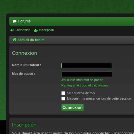
Forums
Connexion
Inscription
Accueil du forum
Connexion
Nom d’utilisateur :
Mot de passe :
J’ai oublié mon mot de passe
Renvoyer le courriel d’activation
Se souvenir de moi
Masquer ma présence lors de cette session
Inscription
Vous devez être inscrit avant de pouvoir vous connecter. L’inscriptio