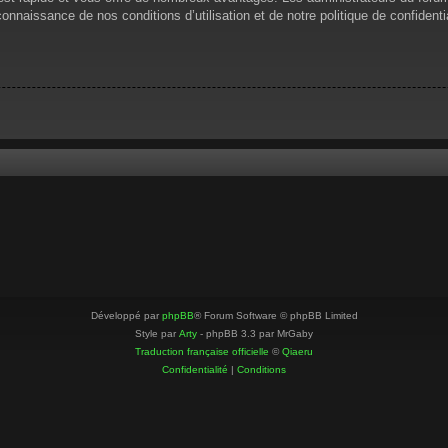
 connaissance de nos conditions d’utilisation et de notre politique de confiden
Développé par
phpBB
® Forum Software © phpBB Limited
Style par
Arty
- phpBB 3.3 par MrGaby
Traduction française officielle
©
Qiaeru
Confidentialité
|
Conditions