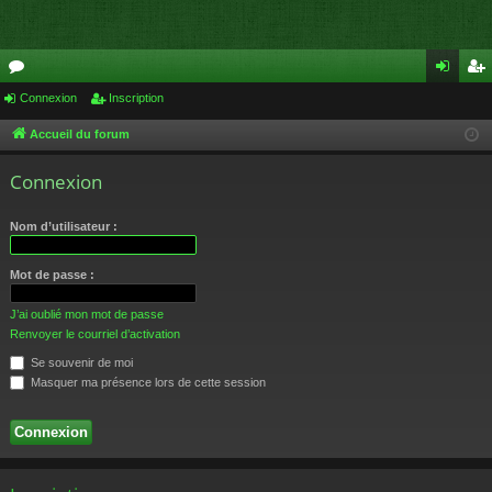
or
Connexion
Inscription
on
ns
u
ne
cri
Accueil du forum
m
xi
pti
Connexion
s
on
on
Nom d’utilisateur :
Mot de passe :
J’ai oublié mon mot de passe
Renvoyer le courriel d’activation
Se souvenir de moi
Masquer ma présence lors de cette session