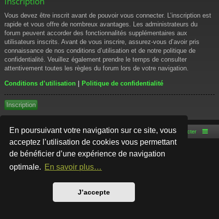
Inscription
Vous devez être inscrit avant de pouvoir vous connecter. L’inscription est
rapide et vous offre de nombreux avantages. Les administrateurs du
forum peuvent accorder des fonctionnalités supplémentaires aux
utilisateurs inscrits. Avant de vous inscrire, assurez-vous d’avoir pris
connaissance de nos conditions d’utilisation et de notre politique de
confidentialité. Veuillez également prendre le temps de consulter
attentivement toutes les règles du forum lors de votre navigation.
Conditions d’utilisation
|
Politique de confidentialité
Inscription
En poursuivant votre navigation sur ce site, vous
Accueil du forum
Nous contacter
acceptez l’utilisation de cookies vous permettant
de bénéficier d’une expérience de navigation
Développé par
phpBB
® Forum Software © phpBB Limited
Style par
Arty
- phpBB 3.3 par MrGaby
optimale.
En savoir plus…
Traduction française officielle
©
Qiaeru
Confidentialité
|
Conditions
J’accepte