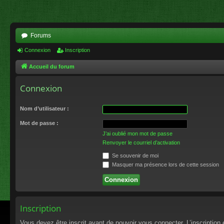
Forums
Connexion
Inscription
Accueil du forum
Connexion
Nom d’utilisateur :
Mot de passe :
J’ai oublié mon mot de passe
Renvoyer le courriel d’activation
Se souvenir de moi
Masquer ma présence lors de cette session
Inscription
Vous devez être inscrit avant de pouvoir vous connecter. L’inscriptio