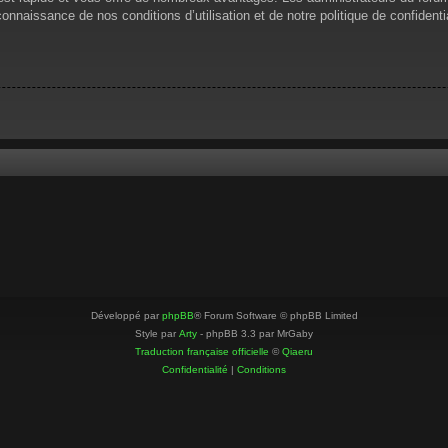
 connaissance de nos conditions d’utilisation et de notre politique de confiden
Développé par
phpBB
® Forum Software © phpBB Limited
Style par
Arty
- phpBB 3.3 par MrGaby
Traduction française officielle
©
Qiaeru
Confidentialité
|
Conditions