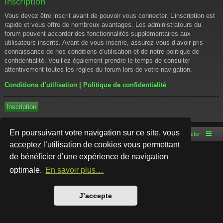
Inscription
Vous devez être inscrit avant de pouvoir vous connecter. L’inscription est
rapide et vous offre de nombreux avantages. Les administrateurs du
forum peuvent accorder des fonctionnalités supplémentaires aux
utilisateurs inscrits. Avant de vous inscrire, assurez-vous d’avoir pris
connaissance de nos conditions d’utilisation et de notre politique de
confidentialité. Veuillez également prendre le temps de consulter
attentivement toutes les règles du forum lors de votre navigation.
Conditions d’utilisation
|
Politique de confidentialité
Inscription
En poursuivant votre navigation sur ce site, vous
Accueil du forum
Nous contacter
acceptez l’utilisation de cookies vous permettant
de bénéficier d’une expérience de navigation
Développé par
phpBB
® Forum Software © phpBB Limited
Style par
Arty
- phpBB 3.3 par MrGaby
optimale.
En savoir plus…
Traduction française officielle
©
Qiaeru
Confidentialité
|
Conditions
J’accepte