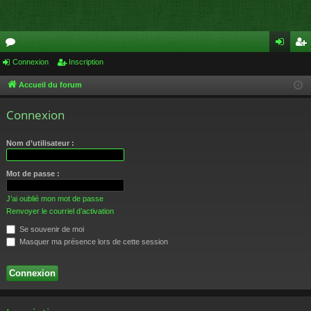
or
Connexion
Inscription
on
ns
u
ne
cri
Accueil du forum
m
xi
pti
Connexion
s
on
on
Nom d’utilisateur :
Mot de passe :
J’ai oublié mon mot de passe
Renvoyer le courriel d’activation
Se souvenir de moi
Masquer ma présence lors de cette session