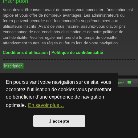
Inscription
Vous devez être inscrit avant de pouvoir vous connecter. L’inscription est
rapide et vous offre de nombreux avantages. Les administrateurs du
forum peuvent accorder des fonctionnalités supplémentaires aux
utilisateurs inscrits. Avant de vous inscrire, assurez-vous d’avoir pris
connaissance de nos conditions d’utilisation et de notre politique de
confidentialité. Veuillez également prendre le temps de consulter
attentivement toutes les règles du forum lors de votre navigation.
Conditions d’utilisation
|
Politique de confidentialité
Inscription
En poursuivant votre navigation sur ce site, vous
Accueil du forum
Nous contacter
acceptez l’utilisation de cookies vous permettant
de bénéficier d’une expérience de navigation
Développé par
phpBB
® Forum Software © phpBB Limited
Style par
Arty
- phpBB 3.3 par MrGaby
optimale.
En savoir plus…
Traduction française officielle
©
Qiaeru
Confidentialité
|
Conditions
J’accepte