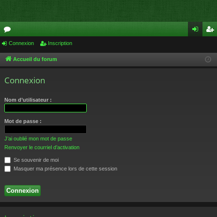
or
Connexion
Inscription
on
ns
u
ne
cri
Accueil du forum
m
xi
pti
Connexion
s
on
on
Nom d’utilisateur :
Mot de passe :
J’ai oublié mon mot de passe
Renvoyer le courriel d’activation
Se souvenir de moi
Masquer ma présence lors de cette session