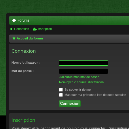
Forums
Connexion
Inscription
Accueil du forum
Connexion
Nom d’utilisateur :
Mot de passe :
J’ai oublié mon mot de passe
Renvoyer le courriel d’activation
Se souvenir de moi
Masquer ma présence lors de cette session
Inscription
Vous devez être inscrit avant de pouvoir vous connecter. L’inscriptio