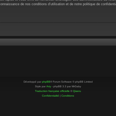
 connaissance de nos conditions d’utilisation et de notre politique de confiden
Développé par
phpBB
® Forum Software © phpBB Limited
Style par
Arty
- phpBB 3.3 par MrGaby
Traduction française officielle
©
Qiaeru
Confidentialité
|
Conditions