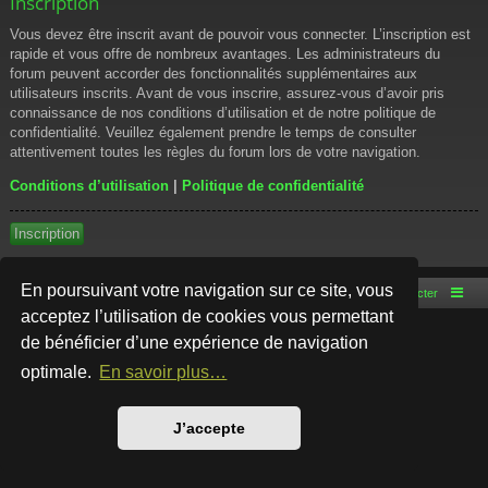
Inscription
Vous devez être inscrit avant de pouvoir vous connecter. L’inscription est
rapide et vous offre de nombreux avantages. Les administrateurs du
forum peuvent accorder des fonctionnalités supplémentaires aux
utilisateurs inscrits. Avant de vous inscrire, assurez-vous d’avoir pris
connaissance de nos conditions d’utilisation et de notre politique de
confidentialité. Veuillez également prendre le temps de consulter
attentivement toutes les règles du forum lors de votre navigation.
Conditions d’utilisation
|
Politique de confidentialité
Inscription
En poursuivant votre navigation sur ce site, vous
Accueil du forum
Nous contacter
acceptez l’utilisation de cookies vous permettant
de bénéficier d’une expérience de navigation
Développé par
phpBB
® Forum Software © phpBB Limited
Style par
Arty
- phpBB 3.3 par MrGaby
optimale.
En savoir plus…
Traduction française officielle
©
Qiaeru
Confidentialité
|
Conditions
J’accepte