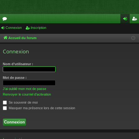
or
Connexion
Inscription
on
ns
u
ne
cri
Accueil du forum
m
xi
pti
Connexion
s
on
on
Nom d’utilisateur :
Mot de passe :
J’ai oublié mon mot de passe
Renvoyer le courriel d’activation
Se souvenir de moi
Masquer ma présence lors de cette session