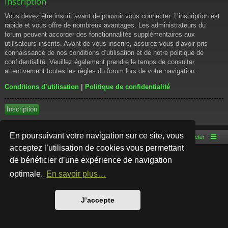
Inscription
Vous devez être inscrit avant de pouvoir vous connecter. L’inscription est
rapide et vous offre de nombreux avantages. Les administrateurs du
forum peuvent accorder des fonctionnalités supplémentaires aux
utilisateurs inscrits. Avant de vous inscrire, assurez-vous d’avoir pris
connaissance de nos conditions d’utilisation et de notre politique de
confidentialité. Veuillez également prendre le temps de consulter
attentivement toutes les règles du forum lors de votre navigation.
Conditions d’utilisation
|
Politique de confidentialité
Inscription
En poursuivant votre navigation sur ce site, vous
Accueil du forum
Nous contacter
acceptez l’utilisation de cookies vous permettant
de bénéficier d’une expérience de navigation
Développé par
phpBB
® Forum Software © phpBB Limited
Style par
Arty
- phpBB 3.3 par MrGaby
optimale.
En savoir plus…
Traduction française officielle
©
Qiaeru
Confidentialité
|
Conditions
J’accepte