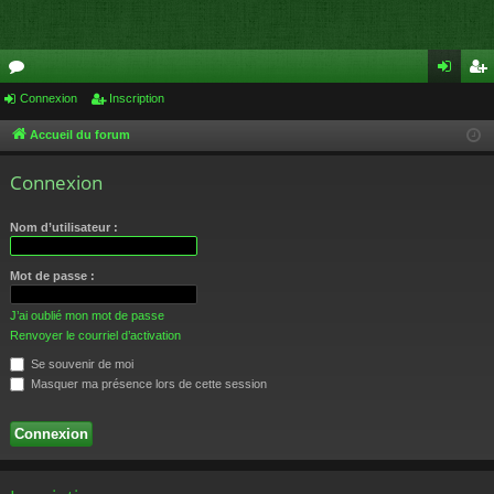
or
Connexion
Inscription
on
ns
u
ne
cri
Accueil du forum
m
xi
pti
Connexion
s
on
on
Nom d’utilisateur :
Mot de passe :
J’ai oublié mon mot de passe
Renvoyer le courriel d’activation
Se souvenir de moi
Masquer ma présence lors de cette session