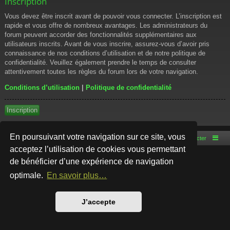
Inscription
Vous devez être inscrit avant de pouvoir vous connecter. L’inscription est
rapide et vous offre de nombreux avantages. Les administrateurs du
forum peuvent accorder des fonctionnalités supplémentaires aux
utilisateurs inscrits. Avant de vous inscrire, assurez-vous d’avoir pris
connaissance de nos conditions d’utilisation et de notre politique de
confidentialité. Veuillez également prendre le temps de consulter
attentivement toutes les règles du forum lors de votre navigation.
Conditions d’utilisation
|
Politique de confidentialité
Inscription
En poursuivant votre navigation sur ce site, vous
Accueil du forum
Nous contacter
acceptez l’utilisation de cookies vous permettant
de bénéficier d’une expérience de navigation
Développé par
phpBB
® Forum Software © phpBB Limited
Style par
Arty
- phpBB 3.3 par MrGaby
optimale.
En savoir plus…
Traduction française officielle
©
Qiaeru
Confidentialité
|
Conditions
J’accepte