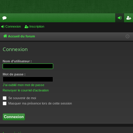
or
Connexion
Inscription
on
ns
u
ne
cri
Accueil du forum
m
xi
pti
Connexion
s
on
on
Nom d’utilisateur :
Mot de passe :
J’ai oublié mon mot de passe
Renvoyer le courriel d’activation
Se souvenir de moi
Masquer ma présence lors de cette session