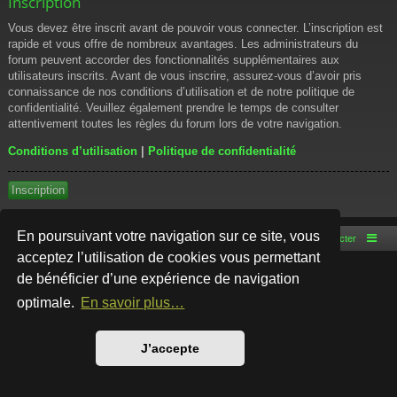
Inscription
Vous devez être inscrit avant de pouvoir vous connecter. L’inscription est
rapide et vous offre de nombreux avantages. Les administrateurs du
forum peuvent accorder des fonctionnalités supplémentaires aux
utilisateurs inscrits. Avant de vous inscrire, assurez-vous d’avoir pris
connaissance de nos conditions d’utilisation et de notre politique de
confidentialité. Veuillez également prendre le temps de consulter
attentivement toutes les règles du forum lors de votre navigation.
Conditions d’utilisation
|
Politique de confidentialité
Inscription
En poursuivant votre navigation sur ce site, vous
Accueil du forum
Nous contacter
acceptez l’utilisation de cookies vous permettant
de bénéficier d’une expérience de navigation
Développé par
phpBB
® Forum Software © phpBB Limited
Style par
Arty
- phpBB 3.3 par MrGaby
optimale.
En savoir plus…
Traduction française officielle
©
Qiaeru
Confidentialité
|
Conditions
J’accepte