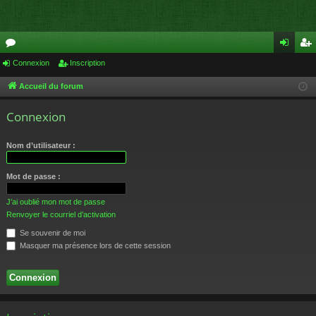
or
Connexion
Inscription
on
ns
u
ne
cri
Accueil du forum
m
xi
pti
Connexion
s
on
on
Nom d’utilisateur :
Mot de passe :
J’ai oublié mon mot de passe
Renvoyer le courriel d’activation
Se souvenir de moi
Masquer ma présence lors de cette session