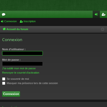
or
Connexion
Inscription
on
ns
u
ne
cri
Accueil du forum
m
xi
pti
Connexion
s
on
on
Nom d’utilisateur :
Mot de passe :
J’ai oublié mon mot de passe
Renvoyer le courriel d’activation
Se souvenir de moi
Masquer ma présence lors de cette session