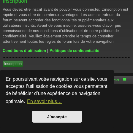
Inscription
Vous devez être inscrit avant de pouvoir vous connecter. L’inscription est
rapide et vous offre de nombreux avantages. Les administrateurs du
forum peuvent accorder des fonctionnalités supplémentaires aux
utilisateurs inscrits. Avant de vous inscrire, assurez-vous d’avoir pris
connaissance de nos conditions d’utilisation et de notre politique de
confidentialité. Veuillez également prendre le temps de consulter
attentivement toutes les règles du forum lors de votre navigation.
Conditions d’utilisation
|
Politique de confidentialité
Inscription
En poursuivant votre navigation sur ce site, vous
Accueil du forum
Nous contacter
acceptez l’utilisation de cookies vous permettant
de bénéficier d’une expérience de navigation
Développé par
phpBB
® Forum Software © phpBB Limited
Style par
Arty
- phpBB 3.3 par MrGaby
optimale.
En savoir plus…
Traduction française officielle
©
Qiaeru
Confidentialité
|
Conditions
J’accepte