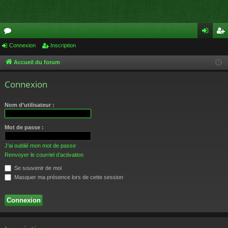
or
Connexion
Inscription
on
ns
u
ne
cri
Accueil du forum
m
xi
pti
Connexion
s
on
on
Nom d’utilisateur :
Mot de passe :
J’ai oublié mon mot de passe
Renvoyer le courriel d’activation
Se souvenir de moi
Masquer ma présence lors de cette session