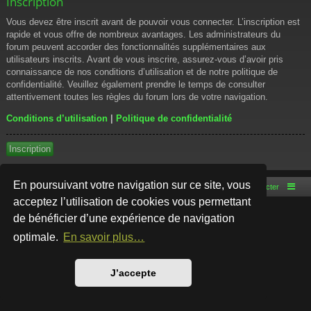
Inscription
Vous devez être inscrit avant de pouvoir vous connecter. L’inscription est
rapide et vous offre de nombreux avantages. Les administrateurs du
forum peuvent accorder des fonctionnalités supplémentaires aux
utilisateurs inscrits. Avant de vous inscrire, assurez-vous d’avoir pris
connaissance de nos conditions d’utilisation et de notre politique de
confidentialité. Veuillez également prendre le temps de consulter
attentivement toutes les règles du forum lors de votre navigation.
Conditions d’utilisation
|
Politique de confidentialité
Inscription
En poursuivant votre navigation sur ce site, vous
Accueil du forum
Nous contacter
acceptez l’utilisation de cookies vous permettant
de bénéficier d’une expérience de navigation
Développé par
phpBB
® Forum Software © phpBB Limited
Style par
Arty
- phpBB 3.3 par MrGaby
optimale.
En savoir plus…
Traduction française officielle
©
Qiaeru
Confidentialité
|
Conditions
J’accepte