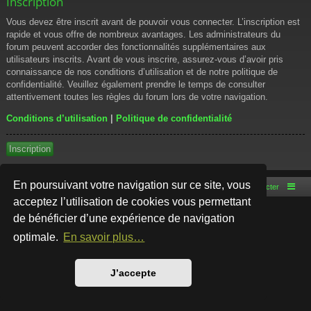
Inscription
Vous devez être inscrit avant de pouvoir vous connecter. L’inscription est
rapide et vous offre de nombreux avantages. Les administrateurs du
forum peuvent accorder des fonctionnalités supplémentaires aux
utilisateurs inscrits. Avant de vous inscrire, assurez-vous d’avoir pris
connaissance de nos conditions d’utilisation et de notre politique de
confidentialité. Veuillez également prendre le temps de consulter
attentivement toutes les règles du forum lors de votre navigation.
Conditions d’utilisation
|
Politique de confidentialité
Inscription
En poursuivant votre navigation sur ce site, vous
Accueil du forum
Nous contacter
acceptez l’utilisation de cookies vous permettant
de bénéficier d’une expérience de navigation
Développé par
phpBB
® Forum Software © phpBB Limited
Style par
Arty
- phpBB 3.3 par MrGaby
optimale.
En savoir plus…
Traduction française officielle
©
Qiaeru
Confidentialité
|
Conditions
J’accepte