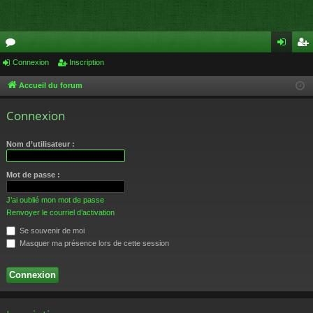
or
Connexion
Inscription
on
ns
u
ne
cri
Accueil du forum
m
xi
pti
Connexion
s
on
on
Nom d’utilisateur :
Mot de passe :
J’ai oublié mon mot de passe
Renvoyer le courriel d’activation
Se souvenir de moi
Masquer ma présence lors de cette session