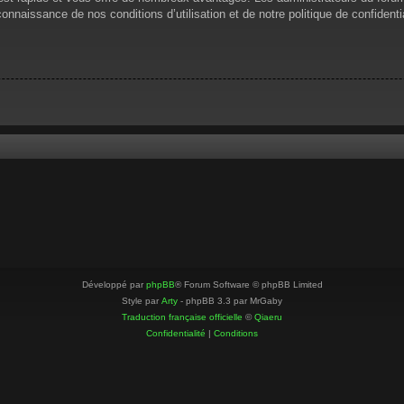
 connaissance de nos conditions d’utilisation et de notre politique de confiden
Développé par
phpBB
® Forum Software © phpBB Limited
Style par
Arty
- phpBB 3.3 par MrGaby
Traduction française officielle
©
Qiaeru
Confidentialité
|
Conditions