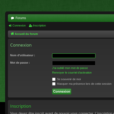
Forums
Connexion
Inscription
Accueil du forum
Connexion
Nom d’utilisateur :
Mot de passe :
J’ai oublié mon mot de passe
Renvoyer le courriel d’activation
Se souvenir de moi
Masquer ma présence lors de cette session
Inscription
Vous devez être inscrit avant de pouvoir vous connecter. L’inscriptio