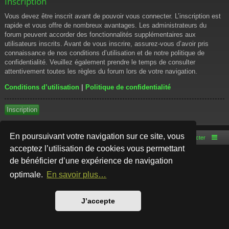
Inscription
Vous devez être inscrit avant de pouvoir vous connecter. L’inscription est
rapide et vous offre de nombreux avantages. Les administrateurs du
forum peuvent accorder des fonctionnalités supplémentaires aux
utilisateurs inscrits. Avant de vous inscrire, assurez-vous d’avoir pris
connaissance de nos conditions d’utilisation et de notre politique de
confidentialité. Veuillez également prendre le temps de consulter
attentivement toutes les règles du forum lors de votre navigation.
Conditions d’utilisation
|
Politique de confidentialité
Inscription
En poursuivant votre navigation sur ce site, vous
Accueil du forum
Nous contacter
acceptez l’utilisation de cookies vous permettant
de bénéficier d’une expérience de navigation
Développé par
phpBB
® Forum Software © phpBB Limited
Style par
Arty
- phpBB 3.3 par MrGaby
optimale.
En savoir plus…
Traduction française officielle
©
Qiaeru
Confidentialité
|
Conditions
J’accepte