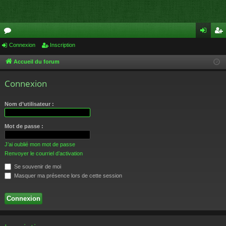
or
Connexion
Inscription
on
ns
u
ne
cri
Accueil du forum
m
xi
pti
Connexion
s
on
on
Nom d’utilisateur :
Mot de passe :
J’ai oublié mon mot de passe
Renvoyer le courriel d’activation
Se souvenir de moi
Masquer ma présence lors de cette session