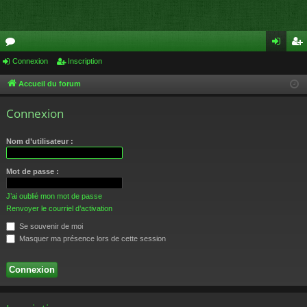
or
Connexion
Inscription
on
ns
u
ne
cri
Accueil du forum
m
xi
pti
Connexion
s
on
on
Nom d’utilisateur :
Mot de passe :
J’ai oublié mon mot de passe
Renvoyer le courriel d’activation
Se souvenir de moi
Masquer ma présence lors de cette session