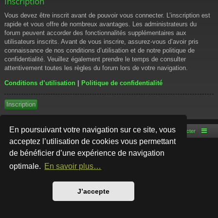
Inscription
Vous devez être inscrit avant de pouvoir vous connecter. L’inscription est
rapide et vous offre de nombreux avantages. Les administrateurs du
forum peuvent accorder des fonctionnalités supplémentaires aux
utilisateurs inscrits. Avant de vous inscrire, assurez-vous d’avoir pris
connaissance de nos conditions d’utilisation et de notre politique de
confidentialité. Veuillez également prendre le temps de consulter
attentivement toutes les règles du forum lors de votre navigation.
Conditions d’utilisation
|
Politique de confidentialité
Inscription
En poursuivant votre navigation sur ce site, vous
Accueil du forum
Nous contacter
acceptez l’utilisation de cookies vous permettant
de bénéficier d’une expérience de navigation
Développé par
phpBB
® Forum Software © phpBB Limited
Style par
Arty
- phpBB 3.3 par MrGaby
optimale.
En savoir plus…
Traduction française officielle
©
Qiaeru
Confidentialité
|
Conditions
J’accepte