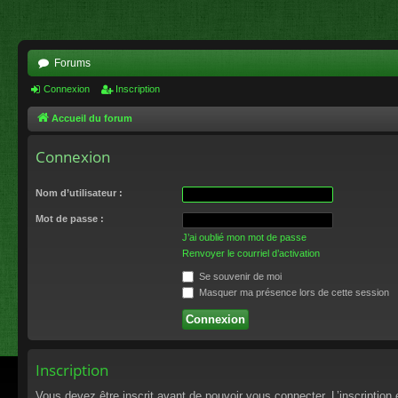
Forums
Connexion
Inscription
Accueil du forum
Connexion
Nom d’utilisateur :
Mot de passe :
J’ai oublié mon mot de passe
Renvoyer le courriel d’activation
Se souvenir de moi
Masquer ma présence lors de cette session
Inscription
Vous devez être inscrit avant de pouvoir vous connecter. L’inscriptio