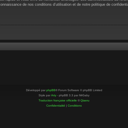
 connaissance de nos conditions d’utilisation et de notre politique de confiden
Développé par
phpBB
® Forum Software © phpBB Limited
Style par
Arty
- phpBB 3.3 par MrGaby
Traduction française officielle
©
Qiaeru
Confidentialité
|
Conditions