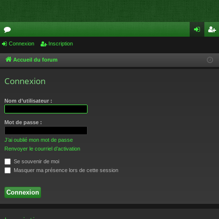
or
Connexion
Inscription
on
ns
u
ne
cri
Accueil du forum
m
xi
pti
Connexion
s
on
on
Nom d’utilisateur :
Mot de passe :
J’ai oublié mon mot de passe
Renvoyer le courriel d’activation
Se souvenir de moi
Masquer ma présence lors de cette session