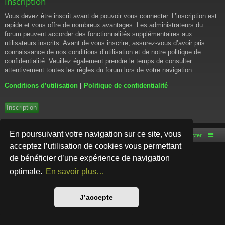
Inscription
Vous devez être inscrit avant de pouvoir vous connecter. L’inscription est
rapide et vous offre de nombreux avantages. Les administrateurs du
forum peuvent accorder des fonctionnalités supplémentaires aux
utilisateurs inscrits. Avant de vous inscrire, assurez-vous d’avoir pris
connaissance de nos conditions d’utilisation et de notre politique de
confidentialité. Veuillez également prendre le temps de consulter
attentivement toutes les règles du forum lors de votre navigation.
Conditions d’utilisation
|
Politique de confidentialité
Inscription
En poursuivant votre navigation sur ce site, vous
Accueil du forum
Nous contacter
acceptez l’utilisation de cookies vous permettant
de bénéficier d’une expérience de navigation
Développé par
phpBB
® Forum Software © phpBB Limited
Style par
Arty
- phpBB 3.3 par MrGaby
optimale.
En savoir plus…
Traduction française officielle
©
Qiaeru
Confidentialité
|
Conditions
J’accepte