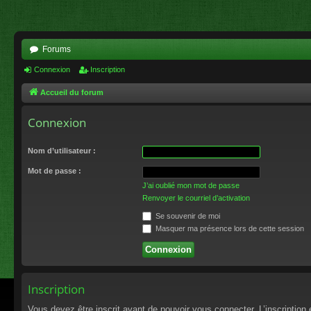
Forums
Connexion
Inscription
Accueil du forum
Connexion
Nom d’utilisateur :
Mot de passe :
J’ai oublié mon mot de passe
Renvoyer le courriel d’activation
Se souvenir de moi
Masquer ma présence lors de cette session
Inscription
Vous devez être inscrit avant de pouvoir vous connecter. L’inscriptio