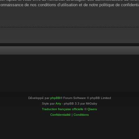
 connaissance de nos conditions d’utilisation et de notre politique de confiden
Développé par
phpBB
® Forum Software © phpBB Limited
Style par
Arty
- phpBB 3.3 par MrGaby
Traduction française officielle
©
Qiaeru
Confidentialité
|
Conditions