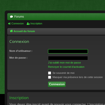
Forums
Connexion
Inscription
Accueil du forum
Connexion
Nom d’utilisateur :
Mot de passe :
J’ai oublié mon mot de passe
Renvoyer le courriel d’activation
Se souvenir de moi
Masquer ma présence lors de cette session
Inscription
Vous devez être inscrit avant de pouvoir vous connecter. L’inscriptio