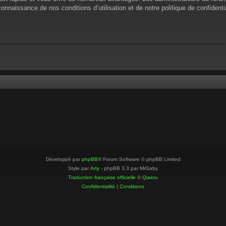
 connaissance de nos conditions d’utilisation et de notre politique de confiden
Développé par
phpBB
® Forum Software © phpBB Limited
Style par
Arty
- phpBB 3.3 par MrGaby
Traduction française officielle
©
Qiaeru
Confidentialité
|
Conditions