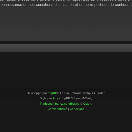
 connaissance de nos conditions d’utilisation et de notre politique de confiden
Développé par
phpBB
® Forum Software © phpBB Limited
Style par
Arty
- phpBB 3.3 par MrGaby
Traduction française officielle
©
Qiaeru
Confidentialité
|
Conditions