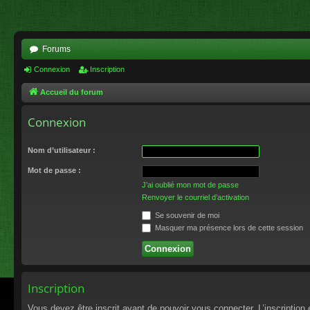
Forums
Connexion
Inscription
Accueil du forum
Connexion
Nom d’utilisateur :
Mot de passe :
J’ai oublié mon mot de passe
Renvoyer le courriel d’activation
Se souvenir de moi
Masquer ma présence lors de cette session
Inscription
Vous devez être inscrit avant de pouvoir vous connecter. L’inscriptio