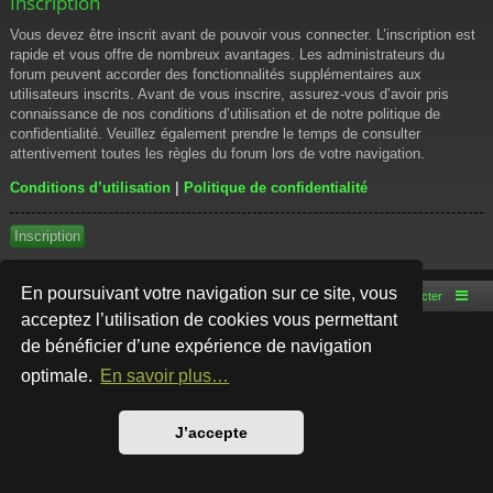
Inscription
Vous devez être inscrit avant de pouvoir vous connecter. L’inscription est
rapide et vous offre de nombreux avantages. Les administrateurs du
forum peuvent accorder des fonctionnalités supplémentaires aux
utilisateurs inscrits. Avant de vous inscrire, assurez-vous d’avoir pris
connaissance de nos conditions d’utilisation et de notre politique de
confidentialité. Veuillez également prendre le temps de consulter
attentivement toutes les règles du forum lors de votre navigation.
Conditions d’utilisation
|
Politique de confidentialité
Inscription
En poursuivant votre navigation sur ce site, vous
Accueil du forum
Nous contacter
acceptez l’utilisation de cookies vous permettant
de bénéficier d’une expérience de navigation
Développé par
phpBB
® Forum Software © phpBB Limited
Style par
Arty
- phpBB 3.3 par MrGaby
optimale.
En savoir plus…
Traduction française officielle
©
Qiaeru
Confidentialité
|
Conditions
J’accepte