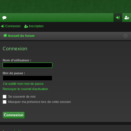
or
Connexion
Inscription
on
ns
u
ne
cri
Accueil du forum
m
xi
pti
Connexion
s
on
on
Nom d’utilisateur :
Mot de passe :
J’ai oublié mon mot de passe
Renvoyer le courriel d’activation
Se souvenir de moi
Masquer ma présence lors de cette session