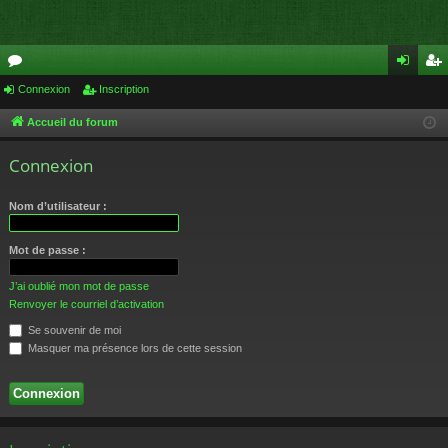
or
Connexion
Inscription
on
ns
u
ne
cri
Accueil du forum
m
xi
pti
Connexion
s
on
on
Nom d’utilisateur :
Mot de passe :
J’ai oublié mon mot de passe
Renvoyer le courriel d’activation
Se souvenir de moi
Masquer ma présence lors de cette session