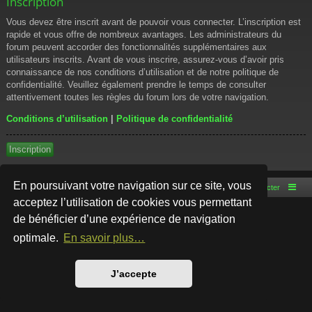
Inscription
Vous devez être inscrit avant de pouvoir vous connecter. L’inscription est
rapide et vous offre de nombreux avantages. Les administrateurs du
forum peuvent accorder des fonctionnalités supplémentaires aux
utilisateurs inscrits. Avant de vous inscrire, assurez-vous d’avoir pris
connaissance de nos conditions d’utilisation et de notre politique de
confidentialité. Veuillez également prendre le temps de consulter
attentivement toutes les règles du forum lors de votre navigation.
Conditions d’utilisation
|
Politique de confidentialité
Inscription
En poursuivant votre navigation sur ce site, vous
Accueil du forum
Nous contacter
acceptez l’utilisation de cookies vous permettant
de bénéficier d’une expérience de navigation
Développé par
phpBB
® Forum Software © phpBB Limited
Style par
Arty
- phpBB 3.3 par MrGaby
optimale.
En savoir plus…
Traduction française officielle
©
Qiaeru
Confidentialité
|
Conditions
J’accepte