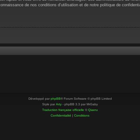
 connaissance de nos conditions d’utilisation et de notre politique de confiden
Développé par
phpBB
® Forum Software © phpBB Limited
Style par
Arty
- phpBB 3.3 par MrGaby
Traduction française officielle
©
Qiaeru
Confidentialité
|
Conditions