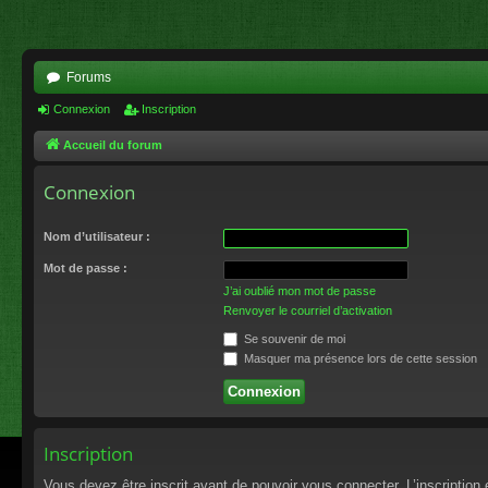
Forums
Connexion
Inscription
Accueil du forum
Connexion
Nom d’utilisateur :
Mot de passe :
J’ai oublié mon mot de passe
Renvoyer le courriel d’activation
Se souvenir de moi
Masquer ma présence lors de cette session
Inscription
Vous devez être inscrit avant de pouvoir vous connecter. L’inscriptio